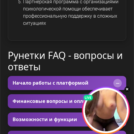
Партнерская программа с организациями
психологической помощи обеспечивает
профессиональную поддержку в сложных
ситуациях
Рунетки FAQ - вопросы и
ответы
Начало работы с платформой
Как создать аккаунт и начать общение?
Финансовые вопросы и оплата
Какие технические требования для
Для старта достаточно базовой регистрации —
Какие варианты пополнения баланса
комфортного использования?
Возможности и функции
укажите email, придумайте уникальный
доступны?
псевдоним и пароль. После подтверждения
Что делать при проблемах со входом в
Платформа оптимизирована для большинства