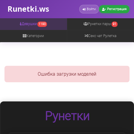
Runetki.ws
Войти
Регистрация
Девушки
Рунетки пары
1190
91
Категории
Секс чат Рулетка
Ошибка загрузки моделей
Рунетки